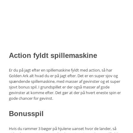
Action fyldt spillemaskine
Er du på jagt efter en spillemaskine fyldt med action, så har
Golden Ark alt hvad du er på jagt efter. Det er en super sjov og
spændende spillemaskine, med masser af gevinster og et super
sjovt bonus spil. I grundspillet er der også masser af gode
gevinster at komme efter. Det gør at der på hvert eneste spin er
gode chancer for gevinst.
Bonusspil
Hvis du rammer 3 bøger på hjulene uanset hvor de lander, så