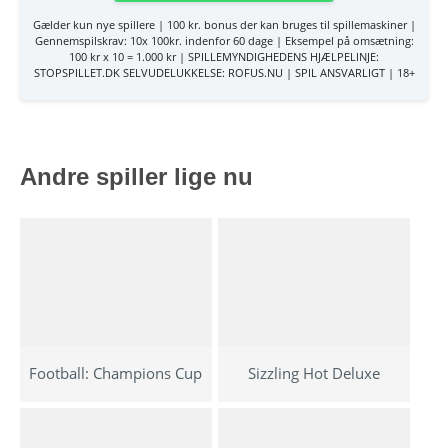
Gælder kun nye spillere | 100 kr. bonus der kan bruges til spillemaskiner |
Gennemspilskrav: 10x 100kr. indenfor 60 dage | Eksempel på omsætning:
100 kr x 10 = 1.000 kr | SPILLEMYNDIGHEDENS HJÆLPELINJE:
STOPSPILLET.DK SELVUDELUKKELSE: ROFUS.NU | SPIL ANSVARLIGT | 18+
Andre spiller lige nu
Football: Champions Cup
Sizzling Hot Deluxe