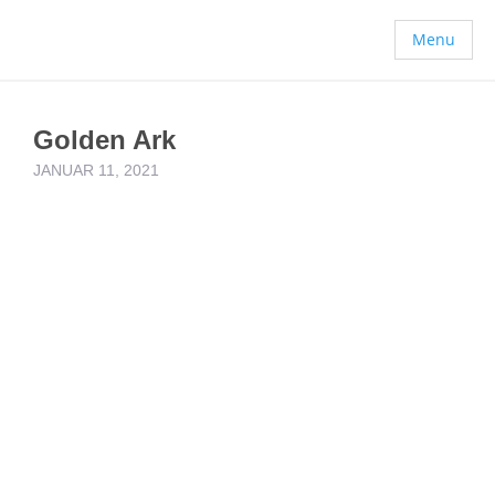
Menu
Golden Ark
JANUAR 11, 2021