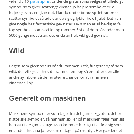
vider du 10
gratis spins
. Under de gratis spins vælges et tilfældigt
symbol som giver scatter gevinster. Jo højere symbolet er jo
højere gevinster giver det. Når du under bonusspillet rammer
scatter symbolet så udvider de sig og fylder hele hjulet. Det kan
give nogle helt fantastiske gevinster. Hvis man er så heldig at få
top symbolet som scatter og rammer 5 stk af dem så vinder man
5000 gange indsatsen, det er da en helt vild god gevinst.
Wild
Bogen som giver bonus når du rammer 3 stk, fungerer også som
wild, det vil sige at hvis du rammer en bog så erstatter den alle
andre symboler så der er større chance for at ramme en
vindende linje.
Generelt om maskinen
Maskinens symboler er som taget fra det gamle Egypten, det er
historiske symboler, så når man spiller på maskinen føler man sig
hensat til de gamle dage. Man kommer hurtigt til at føle sig som
en anden Indiana Jones som er taget på eventyr. Her gælder det