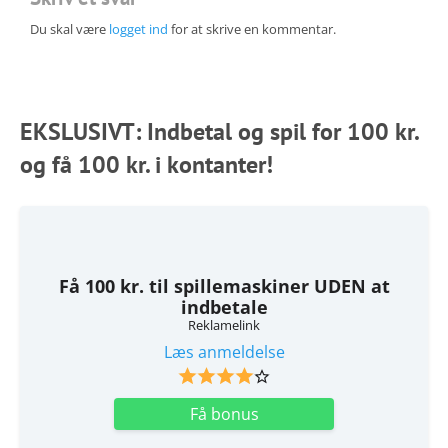
Du skal være
logget ind
for at skrive en kommentar.
EKSLUSIVT: Indbetal og spil for 100 kr.
og få 100 kr. i kontanter!
Få 100 kr. til spillemaskiner UDEN at
indbetale
Reklamelink
Læs anmeldelse
Få bonus