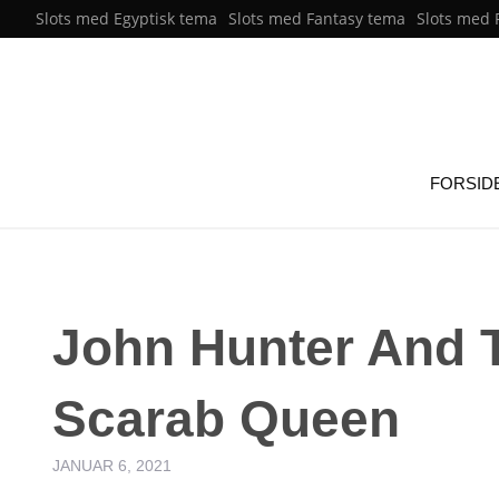
Slots med Egyptisk tema
Slots med Fantasy tema
Slots med 
FORSID
John Hunter And 
Scarab Queen
JANUAR 6, 2021