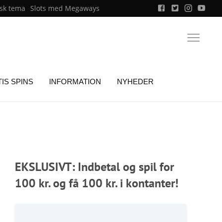
rsk tema
Slots med Megaways
IS SPINS
INFORMATION
NYHEDER
EKSLUSIVT: Indbetal og spil for
100 kr. og få 100 kr. i kontanter!