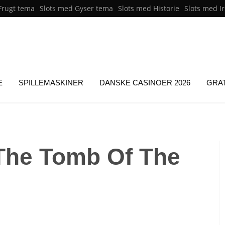
Frugt tema
Slots med Gyser tema
Slots med Historie
Slots med I
E
SPILLEMASKINER
DANSKE CASINOER 2026
GRAT
The Tomb Of The