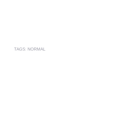
TAGS:
NORMAL