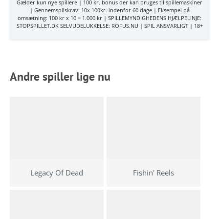
Gælder kun nye spillere | 100 kr. bonus der kan bruges til spillemaskiner
| Gennemspilskrav: 10x 100kr. indenfor 60 dage | Eksempel på
omsætning: 100 kr x 10 = 1.000 kr | SPILLEMYNDIGHEDENS HJÆLPELINJE:
STOPSPILLET.DK SELVUDELUKKELSE: ROFUS.NU | SPIL ANSVARLIGT | 18+
Andre spiller lige nu
Legacy Of Dead
Fishin' Reels