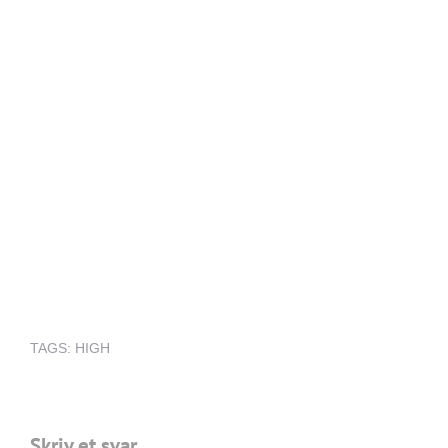
TAGS:
HIGH
Skriv et svar