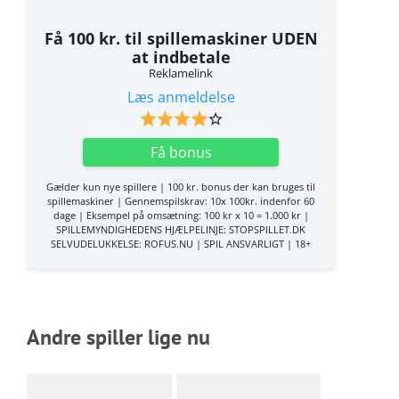
Få 100 kr. til spillemaskiner UDEN
at indbetale
Reklamelink
Læs anmeldelse
Få bonus
Gælder kun nye spillere | 100 kr. bonus der kan bruges til
spillemaskiner | Gennemspilskrav: 10x 100kr. indenfor 60
dage | Eksempel på omsætning: 100 kr x 10 = 1.000 kr |
SPILLEMYNDIGHEDENS HJÆLPELINJE: STOPSPILLET.DK
SELVUDELUKKELSE: ROFUS.NU | SPIL ANSVARLIGT | 18+
Andre spiller lige nu