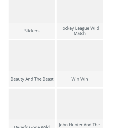
Hockey League Wild 
Stickers
Match
Beauty And The Beast
Win Win
John Hunter And The 
Dwarfs Gone Wild