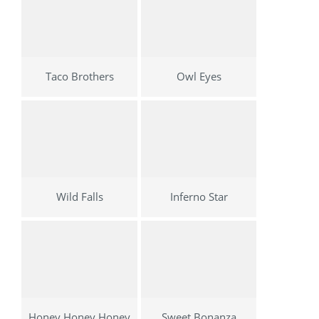
Taco Brothers
Owl Eyes
Wild Falls
Inferno Star
Honey Honey Honey
Sweet Bonanza