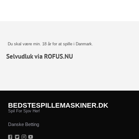
Du skal være min. 18 år for at spille i Danmark.
Selvudluk via ROFUS.NU
BEDSTESPILLEMASKINER.DK
Spil For Sjov Her!
Danske Betting