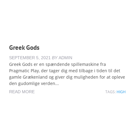
Greek Gods
SEPTEMBER 5, 2021
BY
ADMIN
Greek Gods er en spændende spillemaskine fra
Pragmatic Play, der tager dig med tilbage i tiden til det
gamle Grækenland og giver dig muligheden for at opleve
den gudomlige verden...
READ MORE
TAGS:
HIGH