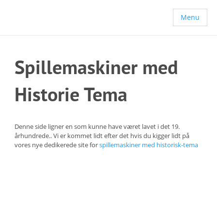
Menu
Spillemaskiner med
Historie Tema
Denne side ligner en som kunne have været lavet i det 19.
århundrede.. Vi er kommet lidt efter det hvis du kigger lidt på
vores nye dedikerede site for
spillemaskiner med historisk-tema