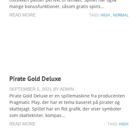
mange bonusfunktioner, såsom gratis spins...
READ MORE
TAGS:
HIGH
,
NORMAL
Pirate Gold Deluxe
SEPTEMBER 5, 2021
BY
ADMIN
Pirate Gold Deluxe er en spillemaskine fra producenten
Pragmatic Play, der har et tema baseret på pirater og
skattejagt. Spillet har en flot grafik, der viser symboler
som skattekister, kompas...
READ MORE
TAGS:
HIGH