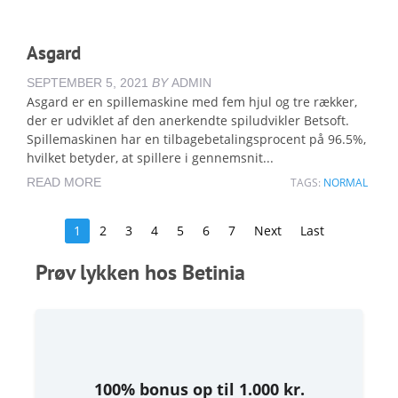
Asgard
SEPTEMBER 5, 2021
BY
ADMIN
Asgard er en spillemaskine med fem hjul og tre rækker,
der er udviklet af den anerkendte spiludvikler Betsoft.
Spillemaskinen har en tilbagebetalingsprocent på 96.5%,
hvilket betyder, at spillere i gennemsnit...
READ MORE
TAGS:
NORMAL
1
2
3
4
5
6
7
Next
Last
Prøv lykken hos Betinia
100% bonus op til 1.000 kr.