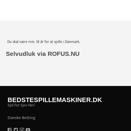
Du skal være min. 18 år for at spille i Danmark.
Selvudluk via ROFUS.NU
BEDSTESPILLEMASKINER.DK
Spil For Sjov Her!
Danske Betting