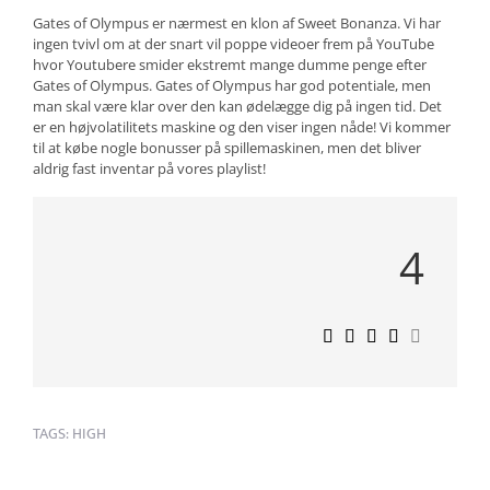
Gates of Olympus er nærmest en klon af Sweet Bonanza. Vi har
ingen tvivl om at der snart vil poppe videoer frem på YouTube
hvor Youtubere smider ekstremt mange dumme penge efter
Gates of Olympus. Gates of Olympus har god potentiale, men
man skal være klar over den kan ødelægge dig på ingen tid. Det
er en højvolatilitets maskine og den viser ingen nåde! Vi kommer
til at købe nogle bonusser på spillemaskinen, men det bliver
aldrig fast inventar på vores playlist!
4
TAGS:
HIGH