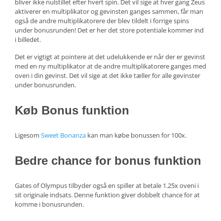
bliver ikke nulstillet efter hvert spin. Det vil sige at hver gang Zeus
aktiverer en multiplikator og gevinsten ganges sammen, får man
også de andre multiplikatorere der blev tildelt i forrige spins
under bonusrunden! Det er her det store potentiale kommer ind
i billedet.
Det er vigtigt at pointere at det udelukkende er når der er gevinst
med en ny multiplikator at de andre multiplikatorere ganges med
oven i din gevinst. Det vil sige at det ikke tæller for alle gevinster
under bonusrunden.
Køb Bonus funktion
Ligesom
Sweet Bonanza
kan man købe bonussen for 100x.
Bedre chance for bonus funktion
Gates of Olympus tilbyder også en spiller at betale 1.25x oveni i
sit originale indsats. Denne funktion giver dobbelt chance for at
komme i bonusrunden.