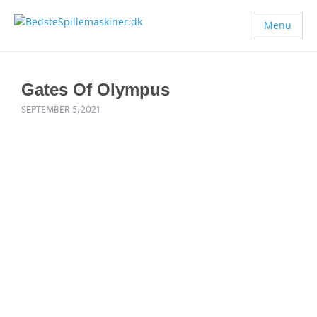
Menu
Gates Of Olympus
SEPTEMBER 5, 2021