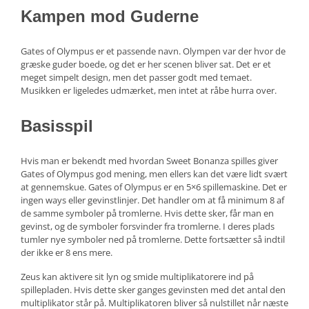
Kampen mod Guderne
Gates of Olympus er et passende navn. Olympen var der hvor de
græske guder boede, og det er her scenen bliver sat. Det er et
meget simpelt design, men det passer godt med temaet.
Musikken er ligeledes udmærket, men intet at råbe hurra over.
Basisspil
Hvis man er bekendt med hvordan Sweet Bonanza spilles giver
Gates of Olympus god mening, men ellers kan det være lidt svært
at gennemskue. Gates of Olympus er en 5×6 spillemaskine. Det er
ingen ways eller gevinstlinjer. Det handler om at få minimum 8 af
de samme symboler på tromlerne. Hvis dette sker, får man en
gevinst, og de symboler forsvinder fra tromlerne. I deres plads
tumler nye symboler ned på tromlerne. Dette fortsætter så indtil
der ikke er 8 ens mere.
Zeus kan aktivere sit lyn og smide multiplikatorere ind på
spillepladen. Hvis dette sker ganges gevinsten med det antal den
multiplikator står på. Multiplikatoren bliver så nulstillet når næste