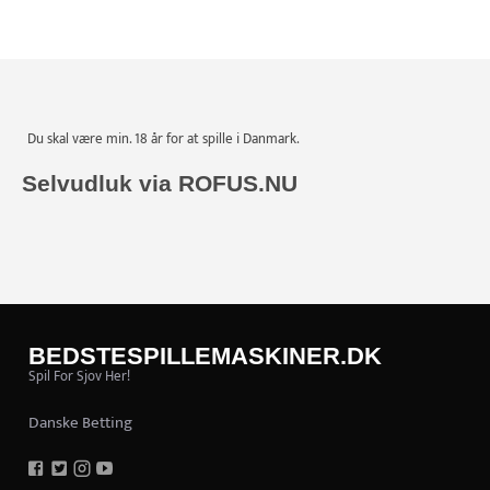
Du skal være min. 18 år for at spille i Danmark.
Selvudluk via ROFUS.NU
BEDSTESPILLEMASKINER.DK
Spil For Sjov Her!
Danske Betting