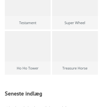
Testament
Super Wheel
Ho Ho Tower
Treasure Horse
Seneste indlæg