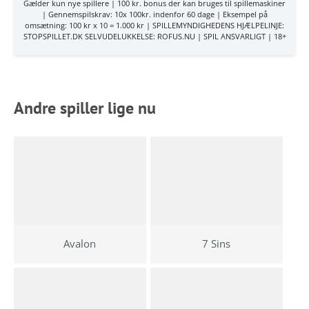
Gælder kun nye spillere | 100 kr. bonus der kan bruges til spillemaskiner
| Gennemspilskrav: 10x 100kr. indenfor 60 dage | Eksempel på
omsætning: 100 kr x 10 = 1.000 kr | SPILLEMYNDIGHEDENS HJÆLPELINJE:
STOPSPILLET.DK SELVUDELUKKELSE: ROFUS.NU | SPIL ANSVARLIGT | 18+
Andre spiller lige nu
Avalon
7 Sins