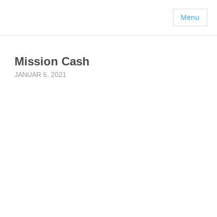
Menu
Mission Cash
JANUAR 6, 2021