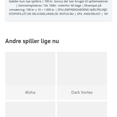
Gælder kun nye spillere | 100 kr. bonus der kan bruges til spillemaskiner
| Gennemspilskrav: 10x 100kr. indenfor 60 dage | Eksempel på
omsætning: 100 kr x 10 = 1.000 kr | SPILLEMYNDIGHEDENS HJÆLPELINJE:
STOPSPILLET.DK SELVUDELUKKELSE: ROFUS.NU | SPIL ANSVARLIGT | 18+
Andre spiller lige nu
Aloha
Dark Vortex