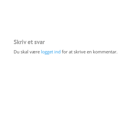
Skriv et svar
Du skal være
logget ind
for at skrive en kommentar.