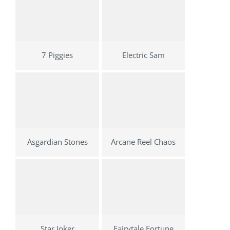
7 Piggies
Electric Sam
Asgardian Stones
Arcane Reel Chaos
Star Joker
Fairytale Fortune