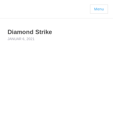
Menu
Diamond Strike
JANUAR 6, 2021