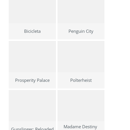
Bicicleta
Penguin City
Prosperity Palace
Polterheist
Madame Destiny 
Gunslinger: Reloaded