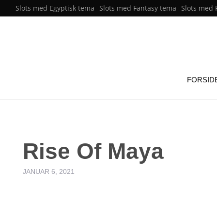
Slots med Egyptisk tema
Slots med Fantasy tema
Slots med 
FORSID
Rise Of Maya
JANUAR 6, 2021