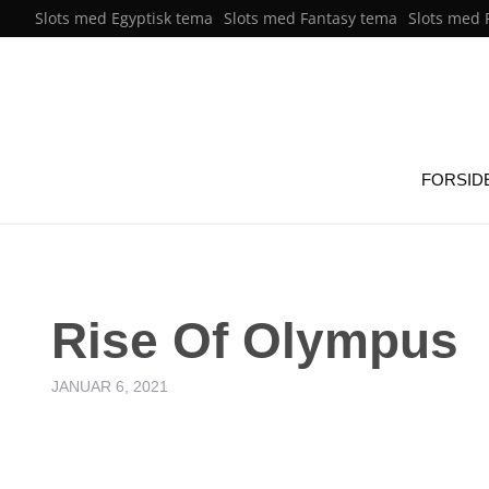
Slots med Egyptisk tema
Slots med Fantasy tema
Slots med 
FORSID
Rise Of Olympus
JANUAR 6, 2021