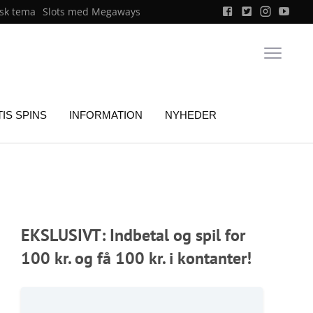
rsk tema
Slots med Megaways
IS SPINS
INFORMATION
NYHEDER
EKSLUSIVT: Indbetal og spil for
100 kr. og få 100 kr. i kontanter!