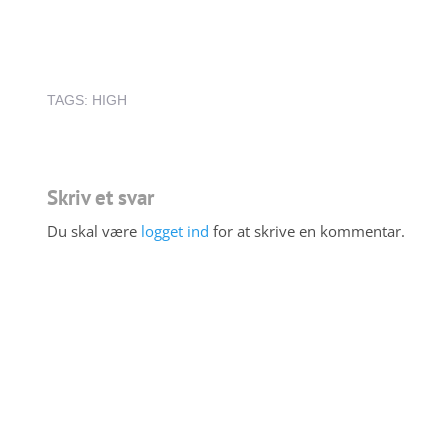
TAGS:
HIGH
Skriv et svar
Du skal være
logget ind
for at skrive en kommentar.