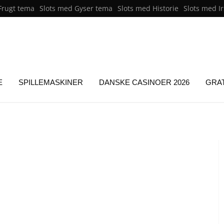
Frugt tema
Slots med Gyser tema
Slots med Historie
Slots med I
E
SPILLEMASKINER
DANSKE CASINOER 2026
GRAT