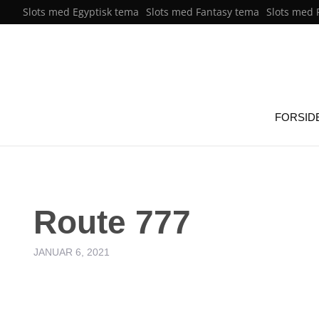
Slots med Egyptisk tema
Slots med Fantasy tema
Slots med 
FORSID
Route 777
JANUAR 6, 2021