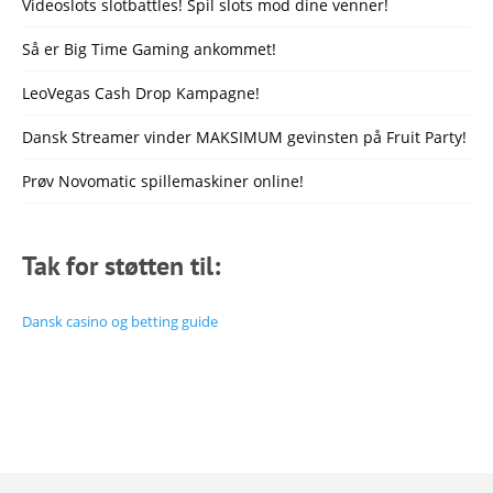
Videoslots slotbattles! Spil slots mod dine venner!
Så er Big Time Gaming ankommet!
LeoVegas Cash Drop Kampagne!
Dansk Streamer vinder MAKSIMUM gevinsten på Fruit Party!
Prøv Novomatic spillemaskiner online!
Tak for støtten til:
Dansk casino og betting guide