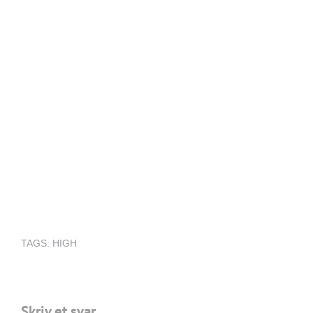
TAGS:
HIGH
Skriv et svar