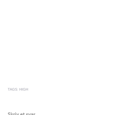
TAGS:
HIGH
Skriv et svar