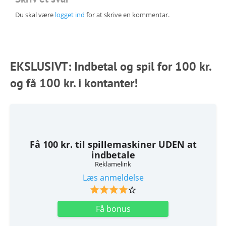
Du skal være
logget ind
for at skrive en kommentar.
EKSLUSIVT: Indbetal og spil for 100 kr.
og få 100 kr. i kontanter!
Få 100 kr. til spillemaskiner UDEN at
indbetale
Reklamelink
Læs anmeldelse
Få bonus