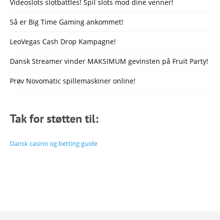
Videoslots slotbattles! Spil slots mod dine venner!
Så er Big Time Gaming ankommet!
LeoVegas Cash Drop Kampagne!
Dansk Streamer vinder MAKSIMUM gevinsten på Fruit Party!
Prøv Novomatic spillemaskiner online!
Tak for støtten til:
Dansk casino og betting guide