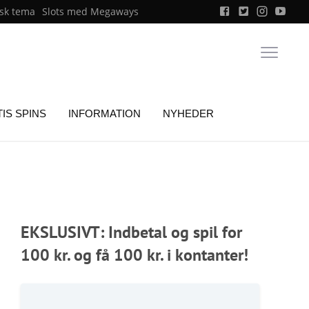
rsk tema
Slots med Megaways
IS SPINS
INFORMATION
NYHEDER
EKSLUSIVT: Indbetal og spil for
100 kr. og få 100 kr. i kontanter!