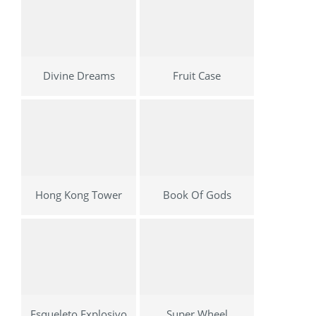
Divine Dreams
Fruit Case
Hong Kong Tower
Book Of Gods
Esqueleto Explosivo
Super Wheel