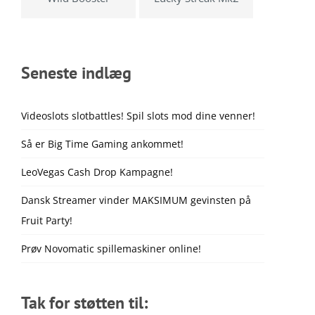
Seneste indlæg
Videoslots slotbattles! Spil slots mod dine venner!
Så er Big Time Gaming ankommet!
LeoVegas Cash Drop Kampagne!
Dansk Streamer vinder MAKSIMUM gevinsten på
Fruit Party!
Prøv Novomatic spillemaskiner online!
Tak for støtten til: