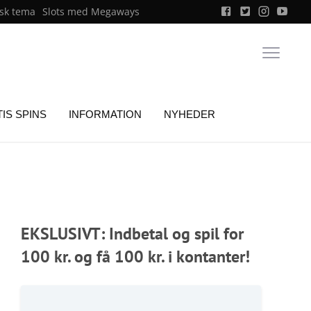
rsk tema
Slots med Megaways
IS SPINS
INFORMATION
NYHEDER
EKSLUSIVT: Indbetal og spil for
100 kr. og få 100 kr. i kontanter!