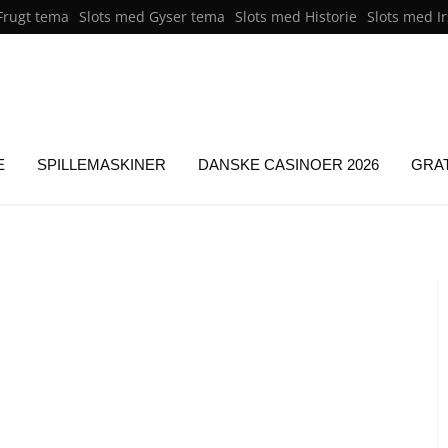
Frugt tema
Slots med Gyser tema
Slots med Historie
Slots med I
E
SPILLEMASKINER
DANSKE CASINOER 2026
GRAT