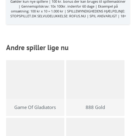
Gælder kun nye spillere | 100 kr. bonus der kan bruges til spillemaskiner
| Gennemspilskrav: 10x 100kr. indenfor 60 dage | Eksempel på
omsætning: 100 kr x 10 = 1.000 kr | SPILLEMYNDIGHEDENS HJÆLPELINJE:
STOPSPILLET.DK SELVUDELUKKELSE: ROFUS.NU | SPIL ANSVARLIGT | 18+
Andre spiller lige nu
Game Of Gladiators
888 Gold