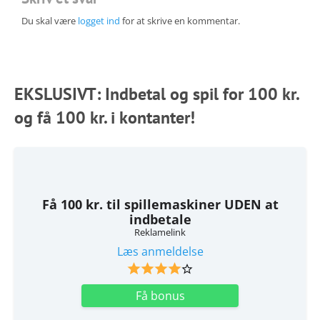
Du skal være
logget ind
for at skrive en kommentar.
EKSLUSIVT: Indbetal og spil for 100 kr.
og få 100 kr. i kontanter!
Få 100 kr. til spillemaskiner UDEN at
indbetale
Reklamelink
Læs anmeldelse
Få bonus