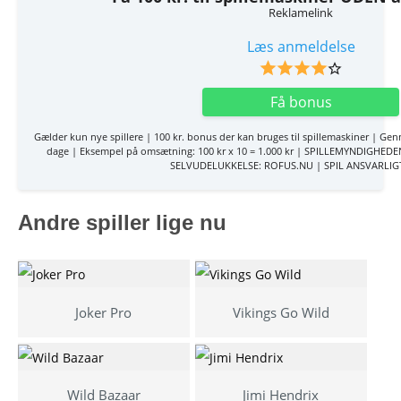
Reklamelink
Læs anmeldelse
Få bonus
Gælder kun nye spillere | 100 kr. bonus der kan bruges til spillemaskiner | Gen
dage | Eksempel på omsætning: 100 kr x 10 = 1.000 kr | SPILLEMYNDIGHED
SELVUDELUKKELSE: ROFUS.NU | SPIL ANSVARLIGT
Andre spiller lige nu
Joker Pro
Vikings Go Wild
Wild Bazaar
Jimi Hendrix