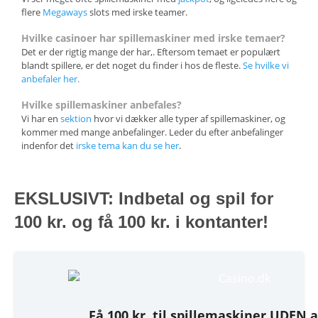
flere
Megaways
slots med irske teamer.
Hvilke casinoer har spillemaskiner med irske temaer?
Det er der rigtig mange der har,. Eftersom temaet er populært
blandt spillere, er det noget du finder i hos de fleste.
Se hvilke vi
anbefaler her
.
Hvilke spillemaskiner anbefales?
Vi har en
sektion
hvor vi dækker alle typer af spillemaskiner, og
kommer med mange anbefalinger. Leder du efter anbefalinger
indenfor det
irske tema kan du se her
.
EKSLUSIVT: Indbetal og spil for
100 kr. og få 100 kr. i kontanter!
Få 100 kr. til spillemaskiner UDEN 