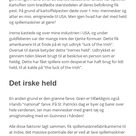
Kartoflen som brødfødte størstedelen af deres befolkning fik
pest. På grund af kartoffelpesten døde over 1 mio. mennesker og
atter en mio. emigrerede til USA. Men igen hvad har det med held
og spillemaskiner at gøre?
Irerne kastede sig over mine industrien i USA, og under
guldfeberen var der mange irere der tjente formuer. Dette fik
amerikanere til at finde på et nyt udtryk “luck of the Irish”.
Oversat til dansk betyder dette “irernes held”. Udtrykket er
gennem tiden blevet brugt til at beskrive en person som er
heldig. Dette har fået spillere som desperat har haft brug for lidt
held, til at kalde på “the luck of the Irish”.
Det irske held
En anden grund er den grønne farve. Grøn er tilfældigvis også
Irlands “national” farve. På St. Patricks dag er byer og barer over
hele verdenen, ser man mennesker med grønt tøj og
ansigtsmaling med en Guinness i hånden!
Alle disse faktorer lagt sammen, fik spillemaskinefabrikanterne til
at indse, det massive potentiale der er ved at lave spillemaskiner