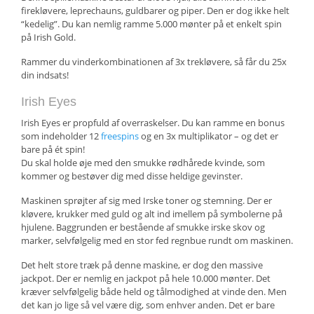
firekløvere, leprechauns, guldbarer og piper. Den er dog ikke helt
“kedelig”. Du kan nemlig ramme 5.000 mønter på et enkelt spin
på Irish Gold.
Rammer du vinderkombinationen af 3x trekløvere, så får du 25x
din indsats!
Irish Eyes
Irish Eyes er propfuld af overraskelser. Du kan ramme en bonus
som indeholder 12
freespins
og en 3x multiplikator – og det er
bare på ét spin!
Du skal holde øje med den smukke rødhårede kvinde, som
kommer og bestøver dig med disse heldige gevinster.
Maskinen sprøjter af sig med Irske toner og stemning. Der er
kløvere, krukker med guld og alt ind imellem på symbolerne på
hjulene. Baggrunden er bestående af smukke irske skov og
marker, selvfølgelig med en stor fed regnbue rundt om maskinen.
Det helt store træk på denne maskine, er dog den massive
jackpot. Der er nemlig en jackpot på hele 10.000 mønter. Det
kræver selvfølgelig både held og tålmodighed at vinde den. Men
det kan jo lige så vel være dig, som enhver anden. Det er bare