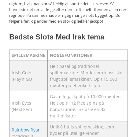
rigdom, hvis man var så heldig at spotte det lille væsen. Så
handlede det om at følge efter den – ofte helt til enden af en nær
regnbue. På samme måde er rigtig mange slots bygget op. Du
følger alfen, og ender med en stor og lækker jackpot!
Bedste Slots Med Irsk tema
SPILLEMASKINE
NØGLEFUNKTIONER
Helt basal og traditionel
Irish Gold
spillemaskine. Minder om klassiske
(Play’n GO)
frugt spillemaskiner. Op til 5.000
mønter på et enkelt spin
Gavmild jackpot på 10.000 mønter.
Irish Eyes
Helt op til 12 free spins på
(NextGen)
bonusrunde, inklusiv en 3x
multiplikator
Unik 6 hjuls spillemaskine, som
Rainbow Ryan
byder på utallige vinder
(Yggdrasil)