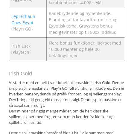
kombinationer: 4.096 styk!
Banebrydende og nytænkende.
Leprechaun
Blanding af fanfavoritterne Irsk og
Goes Egypt
Egyptisk tema. Gravstens bonus
(Play’n GO)
med gevinster op til 500x indskud
Flere bonus funktioner, jackpot med
Irish Luck
10.000 mønter og hele 30
(Playtech)
betalingslinjer
Irish Gold
Vi starter med en helt traditionel spillemaskine: Irish Gold. Denne
simple spillemaskine af Play’n GO følte vi skulle inkluderes. Den er
hverken banebrydende på grafik fronten, og ej heller gameplay.
Den bringer til gengæld masser nostalgi. Denne spillemaskine er
så basal som muligt.
Den minder på rigtig mange måder, om de helt klassiske
spillemaskiner med frugter, som man kender fra kiosker og
spillehaller i sin tid.
Denne spillemaskine består af blot 3 hjul, alle sammen med