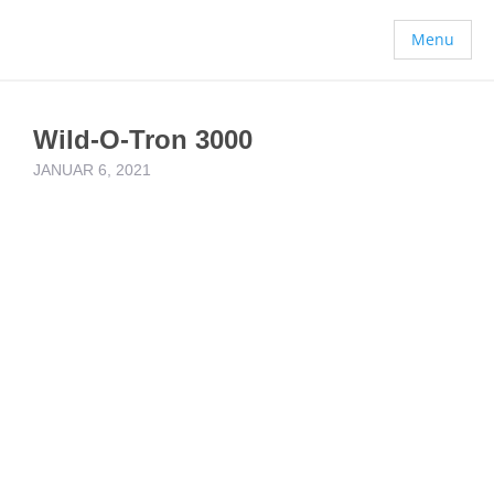
Menu
Wild-O-Tron 3000
JANUAR 6, 2021