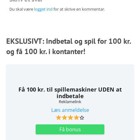
Du skal være
logget ind
for at skrive en kommentar.
EKSLUSIVT: Indbetal og spil for 100 kr.
og få 100 kr. i kontanter!
Få 100 kr. til spillemaskiner UDEN at
indbetale
Reklamelink
Læs anmeldelse
Få bonus