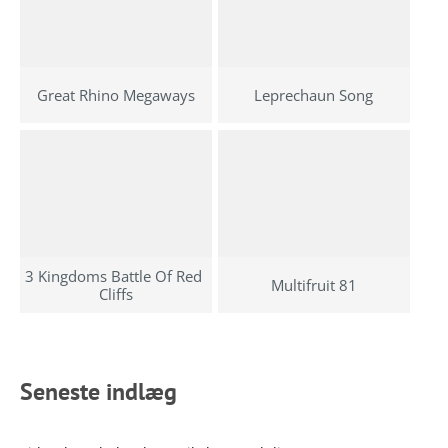
Great Rhino Megaways
Leprechaun Song
3 Kingdoms Battle Of Red 
Multifruit 81
Cliffs
Seneste indlæg