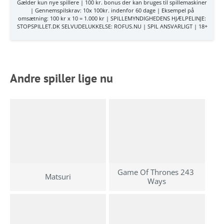
Gælder kun nye spillere | 100 kr. bonus der kan bruges til spillemaskiner
| Gennemspilskrav: 10x 100kr. indenfor 60 dage | Eksempel på
omsætning: 100 kr x 10 = 1.000 kr | SPILLEMYNDIGHEDENS HJÆLPELINJE:
STOPSPILLET.DK SELVUDELUKKELSE: ROFUS.NU | SPIL ANSVARLIGT | 18+
Andre spiller lige nu
Game Of Thrones 243 
Matsuri
Ways