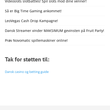
Videoslots slotbattles! Spil slots mod dine venner!
Så er Big Time Gaming ankommet!
LeoVegas Cash Drop Kampagne!
Dansk Streamer vinder MAKSIMUM gevinsten på Fruit Party!
Prøv Novomatic spillemaskiner online!
Tak for støtten til:
Dansk casino og betting guide