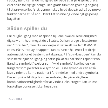
I Sticky Bandits har du mulighed for både at at pille spillet gratis,
eller spille for rigtige penge. Den gratis funktion giver dig adgang
til at prøve spillet først, gennemskue hvad det går ud på og prøve
funktionerne af. Så er du klar til at spinne og vinde rigtige penge
bagefter!
Sådan spiller du
Før du går i gang med at spinne hjulene, skal du blive enig med
dig selv om, hvor meget du vil satse. Du kan bruge piletasterne
ved “total bet”, hvor du kan vælge at satse alt mellem 0.20-100
coins. På “Autoplay-knappen” kan du sætte hjulene til at dreje
automatisk for et bestemt antal gange. På “spin-knappen” kan du
selv sætte hjulene i gang, og satse på, at du har “held i spin”.”Two
Bandits-symbolet” gælder som “wild-symbols” i spillet, og kan
fungerer som joker for alle symboler. Disse symboler kan altså
lave vindende kombinationer i forbindelse med andre symboler.
Der er også adskillige bonus-symboler, der giver dig flere
kombinationsmuligheder for at vinde. F.eks. “toget” kan udløse
forskellige bonusser, bl.a. free spins.
TAGS:
HIGH