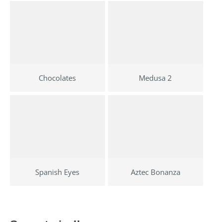
Chocolates
Medusa 2
Spanish Eyes
Aztec Bonanza