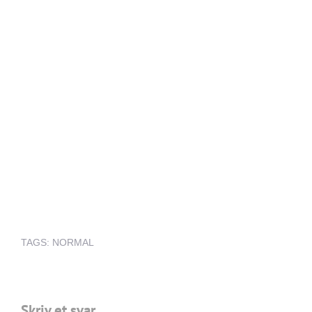
TAGS:
NORMAL
Skriv et svar