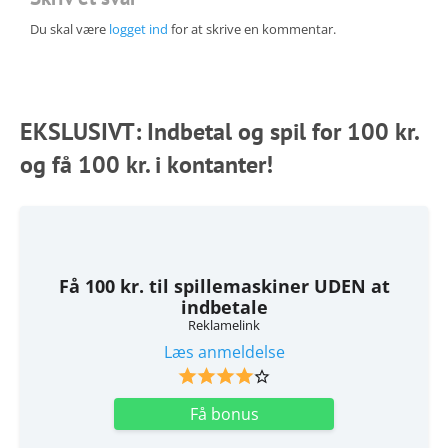
Du skal være
logget ind
for at skrive en kommentar.
EKSLUSIVT: Indbetal og spil for 100 kr.
og få 100 kr. i kontanter!
Få 100 kr. til spillemaskiner UDEN at
indbetale
Reklamelink
Læs anmeldelse
Få bonus