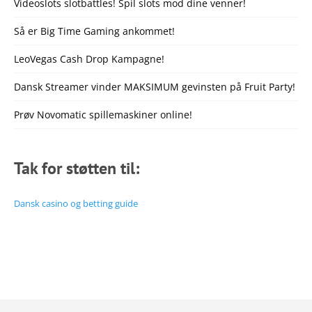
Videoslots slotbattles! Spil slots mod dine venner!
Så er Big Time Gaming ankommet!
LeoVegas Cash Drop Kampagne!
Dansk Streamer vinder MAKSIMUM gevinsten på Fruit Party!
Prøv Novomatic spillemaskiner online!
Tak for støtten til:
Dansk casino og betting guide