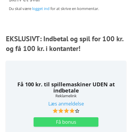
Du skal være
logget ind
for at skrive en kommentar.
EKSLUSIVT: Indbetal og spil for 100 kr.
og få 100 kr. i kontanter!
Få 100 kr. til spillemaskiner UDEN at
indbetale
Reklamelink
Læs anmeldelse
Få bonus