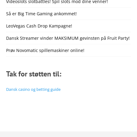
Videoslots slotbattles! Spil slots mod dine venner!
Så er Big Time Gaming ankommet!
LeoVegas Cash Drop Kampagne!
Dansk Streamer vinder MAKSIMUM gevinsten på Fruit Party!
Prøv Novomatic spillemaskiner online!
Tak for støtten til:
Dansk casino og betting guide