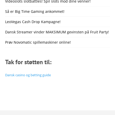
Videoslots slotbattles! Spil slots mod dine venner!
Så er Big Time Gaming ankommet!
LeoVegas Cash Drop Kampagne!
Dansk Streamer vinder MAKSIMUM gevinsten på Fruit Party!
Prøv Novomatic spillemaskiner online!
Tak for støtten til:
Dansk casino og betting guide