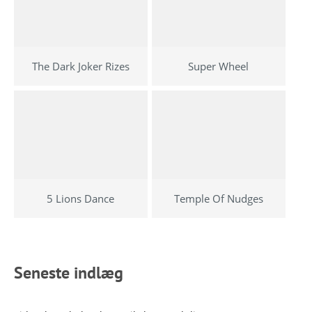
The Dark Joker Rizes
Super Wheel
5 Lions Dance
Temple Of Nudges
Seneste indlæg