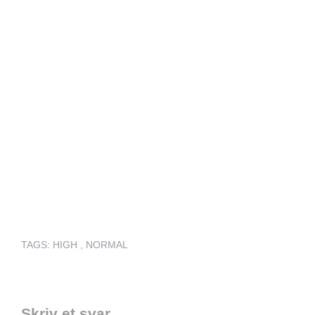
TAGS:
HIGH
,
NORMAL
Skriv et svar