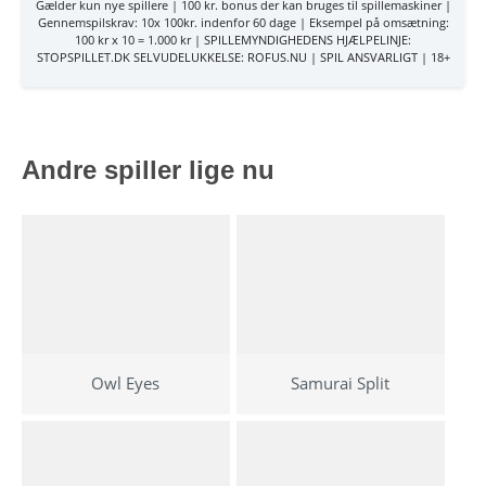
Gælder kun nye spillere | 100 kr. bonus der kan bruges til spillemaskiner |
Gennemspilskrav: 10x 100kr. indenfor 60 dage | Eksempel på omsætning:
100 kr x 10 = 1.000 kr | SPILLEMYNDIGHEDENS HJÆLPELINJE:
STOPSPILLET.DK SELVUDELUKKELSE: ROFUS.NU | SPIL ANSVARLIGT | 18+
Andre spiller lige nu
Owl Eyes
Samurai Split