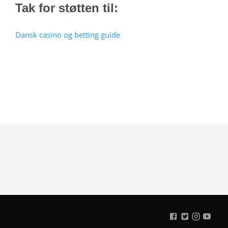
Tak for støtten til:
Dansk casino og betting guide