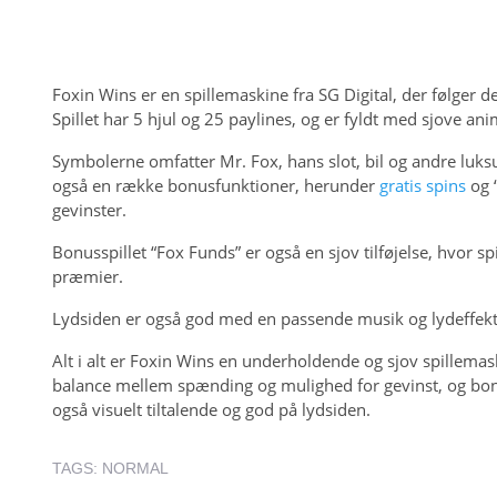
Foxin Wins er en spillemaskine fra SG Digital, der følger d
Spillet har 5 hjul og 25 paylines, og er fyldt med sjove anima
Symbolerne omfatter Mr. Fox, hans slot, bil og andre luks
også en række bonusfunktioner, herunder
gratis spins
og “
gevinster.
Bonusspillet “Fox Funds” er også en sjov tilføjelse, hvor s
præmier.
Lydsiden er også god med en passende musik og lydeffekter
Alt i alt er Foxin Wins en underholdende og sjov spillemas
balance mellem spænding og mulighed for gevinst, og bonu
også visuelt tiltalende og god på lydsiden.
TAGS:
NORMAL