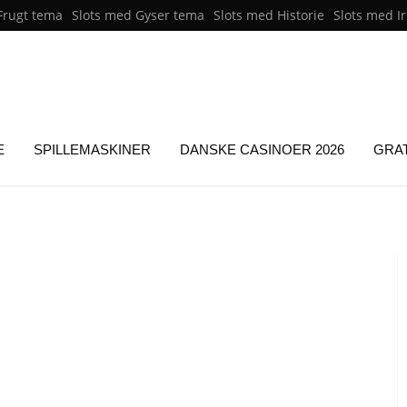
Frugt tema
Slots med Gyser tema
Slots med Historie
Slots med I
E
SPILLEMASKINER
DANSKE CASINOER 2026
GRAT