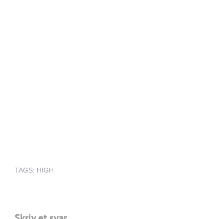
TAGS:
HIGH
Skriv et svar