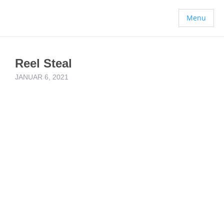
Menu
Reel Steal
JANUAR 6, 2021