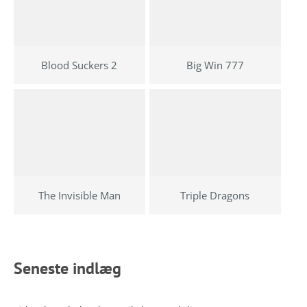
Blood Suckers 2
Big Win 777
The Invisible Man
Triple Dragons
Seneste indlæg