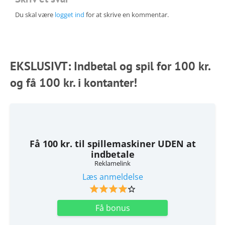
Du skal være
logget ind
for at skrive en kommentar.
EKSLUSIVT: Indbetal og spil for 100 kr.
og få 100 kr. i kontanter!
Få 100 kr. til spillemaskiner UDEN at
indbetale
Reklamelink
Læs anmeldelse
Få bonus