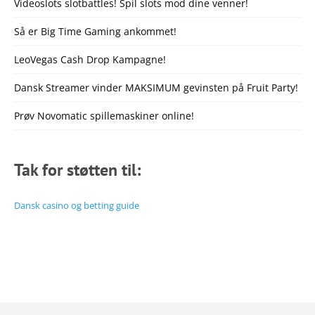
Videoslots slotbattles! Spil slots mod dine venner!
Så er Big Time Gaming ankommet!
LeoVegas Cash Drop Kampagne!
Dansk Streamer vinder MAKSIMUM gevinsten på Fruit Party!
Prøv Novomatic spillemaskiner online!
Tak for støtten til:
Dansk casino og betting guide