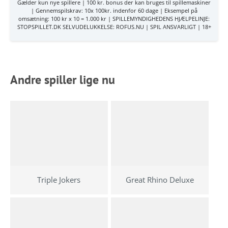
Gælder kun nye spillere | 100 kr. bonus der kan bruges til spillemaskiner
| Gennemspilskrav: 10x 100kr. indenfor 60 dage | Eksempel på
omsætning: 100 kr x 10 = 1.000 kr | SPILLEMYNDIGHEDENS HJÆLPELINJE:
STOPSPILLET.DK SELVUDELUKKELSE: ROFUS.NU | SPIL ANSVARLIGT | 18+
Andre spiller lige nu
Triple Jokers
Great Rhino Deluxe