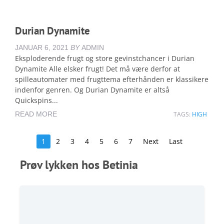
Durian Dynamite
JANUAR 6, 2021
BY
ADMIN
Eksploderende frugt og store gevinstchancer i Durian
Dynamite Alle elsker frugt! Det må være derfor at
spilleautomater med frugttema efterhånden er klassikere
indenfor genren. Og Durian Dynamite er altså
Quickspins...
READ MORE
TAGS:
HIGH
1
2
3
4
5
6
7
Next
Last
Prøv lykken hos Betinia