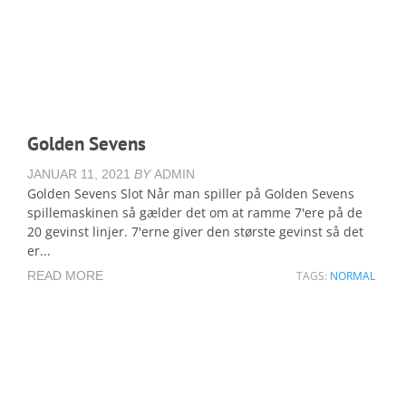
Golden Sevens
JANUAR 11, 2021
BY
ADMIN
Golden Sevens Slot Når man spiller på Golden Sevens
spillemaskinen så gælder det om at ramme 7'ere på de
20 gevinst linjer. 7'erne giver den største gevinst så det
er...
READ MORE
TAGS:
NORMAL