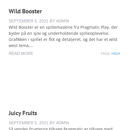
Wild Booster
SEPTEMBER 5, 2021
BY
ADMIN
Wild Booster er en spillemaskine fra Pragmatic Play, der
byder på en sjov og underholdende spilleoplevelse.
Grafikken i spillet er flot og detaljeret, og det har et wild
west tema,...
READ MORE
TAGS:
HIGH
Juicy Fruits
SEPTEMBER 5, 2021
BY
ADMIN
Så vender frugterne tilbage Pragmatic er tilbage med