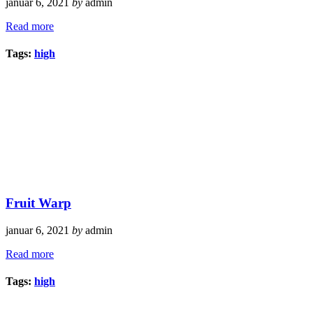
januar 6, 2021
by
admin
Read more
Tags:
high
Fruit Warp
januar 6, 2021
by
admin
Read more
Tags:
high