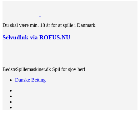
Du skal være min. 18 år for at spille i Danmark.
Selvudluk via ROFUS.NU
BedsteSpillemaskiner.dk
Spil for sjov her!
Danske Betting