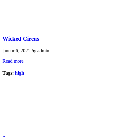
Wicked Circus
januar 6, 2021
by
admin
Read more
Tags:
high