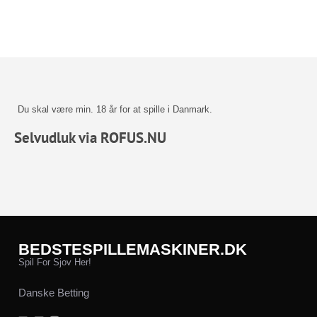
Du skal være min. 18 år for at spille i Danmark.
Selvudluk via ROFUS.NU
BEDSTESPILLEMASKINER.DK
Spil For Sjov Her!
Danske Betting