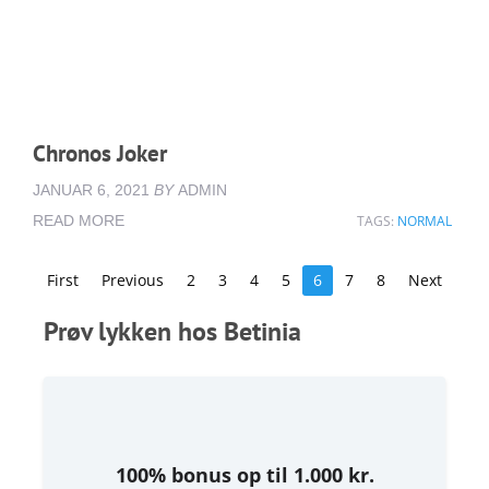
Chronos Joker
JANUAR 6, 2021
BY
ADMIN
READ MORE
TAGS:
NORMAL
First
Previous
2
3
4
5
6
7
8
Next
Prøv lykken hos Betinia
100% bonus op til 1.000 kr.