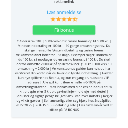
reklamelink
Læs anmeldelse
Få bonus
* Alderskrav 18+ | 100% velkomst casino bonus op til 1000 kr. |
Mindste indbetaling er 100 kr. | 10 gange omsætningskrav. Du
skal gennemspille første indbetaling og casino bonus
velkomstbeløbet indenfor 183 dage. Eksempel følger: Indbetaler
du 100 kr. så modtager du en casino bonus på 100 kr. Du skal
derfor omsætte 2.000 kr på spillemaskiner. (100 kr + 100 kr) x 10
omsætning = 2.000 kr| Velkomstbonus gælder kun hvis du har
verificeret din konto når du laver din første indbetaling. | Gælder
kun nye spillere hos Betinia, og kun en gang pr. husstand / IP-
adresse | Alle spil kontribuere mellem 0-100% på
omsætningskravene | Max indsats med dine casino bonus er: 50
kr. pr. spin eller 5 kr. pr. gevinstlinje - hold øje med dette! |
Bonusser og rigtige penge bruges 50/50 ved hver indsats | Regler
og vilkår gælder | Spil ansvarligt eller søg hjælp hos StopSpillet:
70 22 28 25 | ROFUS.nu - udeluk dig selv | Læs fulde vilkår ved at
klikke på FÅ BONUS