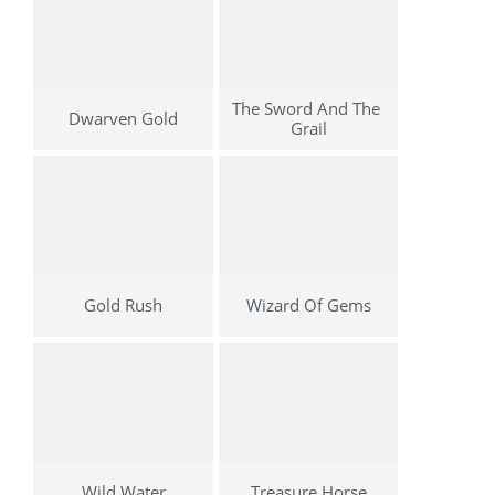
The Sword And The 
Dwarven Gold
Grail
Gold Rush
Wizard Of Gems
Wild Water
Treasure Horse