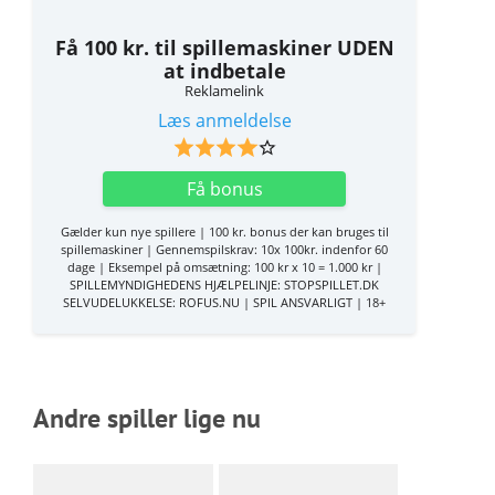
Få 100 kr. til spillemaskiner UDEN
at indbetale
Reklamelink
Læs anmeldelse
Få bonus
Gælder kun nye spillere | 100 kr. bonus der kan bruges til
spillemaskiner | Gennemspilskrav: 10x 100kr. indenfor 60
dage | Eksempel på omsætning: 100 kr x 10 = 1.000 kr |
SPILLEMYNDIGHEDENS HJÆLPELINJE: STOPSPILLET.DK
SELVUDELUKKELSE: ROFUS.NU | SPIL ANSVARLIGT | 18+
Andre spiller lige nu