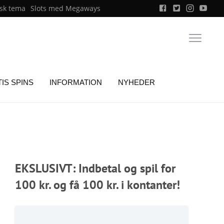
rsk tema
Slots med Megaways
IS SPINS
INFORMATION
NYHEDER
EKSLUSIVT: Indbetal og spil for
100 kr. og få 100 kr. i kontanter!