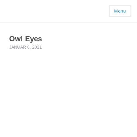
Menu
Owl Eyes
JANUAR 6, 2021