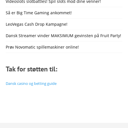
Videoslots slotbattles! Spil slots mod dine venner!
Så er Big Time Gaming ankommet!
LeoVegas Cash Drop Kampagne!
Dansk Streamer vinder MAKSIMUM gevinsten på Fruit Party!
Prøv Novomatic spillemaskiner online!
Tak for støtten til:
Dansk casino og betting guide