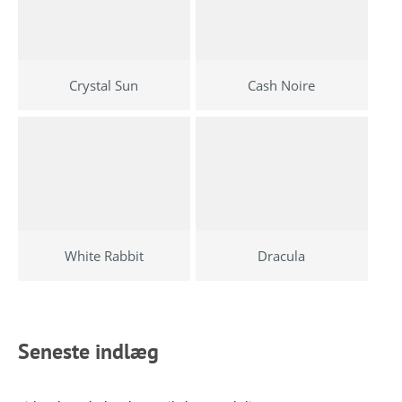
Crystal Sun
Cash Noire
White Rabbit
Dracula
Seneste indlæg