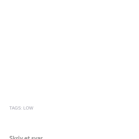
TAGS:
LOW
Skriv et svar