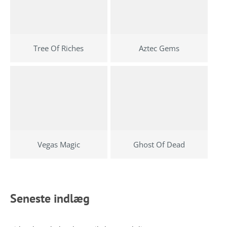
Tree Of Riches
Aztec Gems
Vegas Magic
Ghost Of Dead
Seneste indlæg