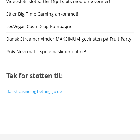
Videoslots slotbattles! Spil slots mod dine venner!
Så er Big Time Gaming ankommet!
LeoVegas Cash Drop Kampagne!
Dansk Streamer vinder MAKSIMUM gevinsten på Fruit Party!
Prøv Novomatic spillemaskiner online!
Tak for støtten til:
Dansk casino og betting guide