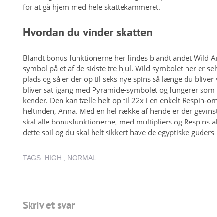
for at gå hjem med hele skattekammeret.
Hvordan du vinder skatten
Blandt bonus funktionerne her findes blandt andet Wild Ark
symbol på et af de sidste tre hjul. Wild symbolet her er sel
plads og så er der op til seks nye spins så længe du blive
bliver sat igang med Pyramide-symbolet og fungerer som en
kender. Den kan tælle helt op til 22x i en enkelt Respin-
heltinden, Anna. Med en hel række af hende er der gevinst 
skal alle bonusfunktionerne, med multipliers og Respins alts
dette spil og du skal helt sikkert have de egyptiske guders
TAGS:
HIGH
,
NORMAL
Skriv et svar