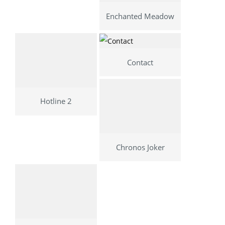
Enchanted Meadow
Contact
Hotline 2
Chronos Joker