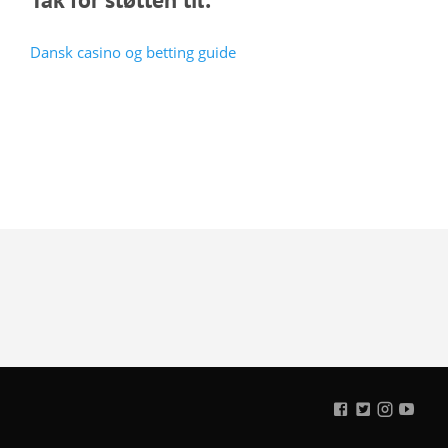
Dansk casino og betting guide