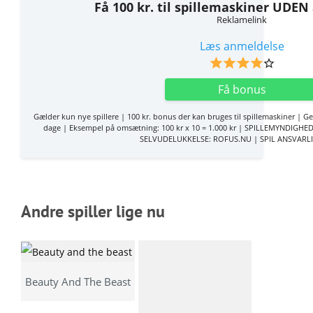
Få 100 kr. til spillemaskiner UDEN
Reklamelink
Læs anmeldelse
Få bonus
Gælder kun nye spillere | 100 kr. bonus der kan bruges til spillemaskiner | G
dage | Eksempel på omsætning: 100 kr x 10 = 1.000 kr | SPILLEMYNDIGH
SELVUDELUKKELSE: ROFUS.NU | SPIL ANSVARLI
Andre spiller lige nu
Beauty And The Beast