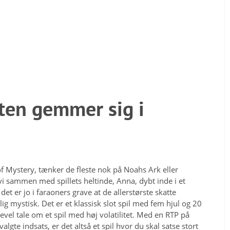
sten gemmer sig i
f Mystery, tænker de fleste nok på Noahs Ark eller
 vi sammen med spillets heltinde, Anna, dybt inde i et
et er jo i faraoners grave at de allerstørste skatte
g mystisk. Det er et klassisk slot spil med fem hjul og 20
gevel tale om et spil med høj volatilitet. Med en RTP på
lgte indsats, er det altså et spil hvor du skal satse stort