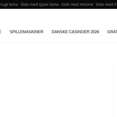
Frugt tema
Slots med Gyser tema
Slots med Historie
Slots med I
E
SPILLEMASKINER
DANSKE CASINOER 2026
GRAT