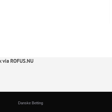
k via ROFUS.NU
Danske Betting