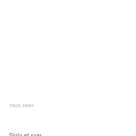
TAGS:
HIGH
Skriv et svar