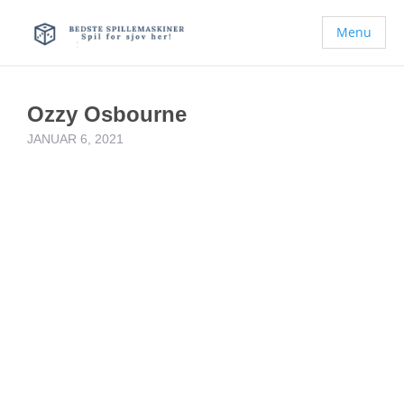
Menu
Ozzy Osbourne
JANUAR 6, 2021