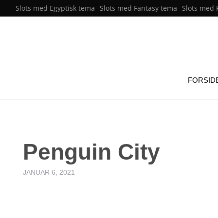
Slots med Egyptisk tema
Slots med Fantasy tema
Slots med 
FORSID
Penguin City
JANUAR 6, 2021