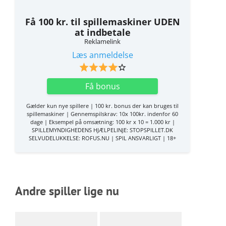
Få 100 kr. til spillemaskiner UDEN
at indbetale
Reklamelink
Læs anmeldelse
Få bonus
Gælder kun nye spillere | 100 kr. bonus der kan bruges til
spillemaskiner | Gennemspilskrav: 10x 100kr. indenfor 60
dage | Eksempel på omsætning: 100 kr x 10 = 1.000 kr |
SPILLEMYNDIGHEDENS HJÆLPELINJE: STOPSPILLET.DK
SELVUDELUKKELSE: ROFUS.NU | SPIL ANSVARLIGT | 18+
Andre spiller lige nu