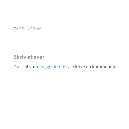
TAGS:
NORMAL
Skriv et svar
Du skal være
logget ind
for at skrive en kommentar.