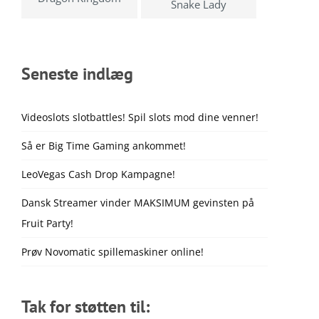
Snake Lady
Seneste indlæg
Videoslots slotbattles! Spil slots mod dine venner!
Så er Big Time Gaming ankommet!
LeoVegas Cash Drop Kampagne!
Dansk Streamer vinder MAKSIMUM gevinsten på
Fruit Party!
Prøv Novomatic spillemaskiner online!
Tak for støtten til: