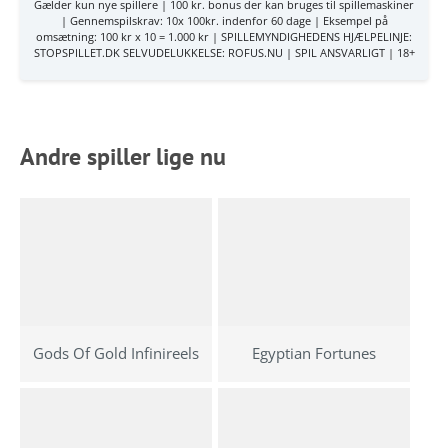
Gælder kun nye spillere | 100 kr. bonus der kan bruges til spillemaskiner
| Gennemspilskrav: 10x 100kr. indenfor 60 dage | Eksempel på
omsætning: 100 kr x 10 = 1.000 kr | SPILLEMYNDIGHEDENS HJÆLPELINJE:
STOPSPILLET.DK SELVUDELUKKELSE: ROFUS.NU | SPIL ANSVARLIGT | 18+
Andre spiller lige nu
Gods Of Gold Infinireels
Egyptian Fortunes