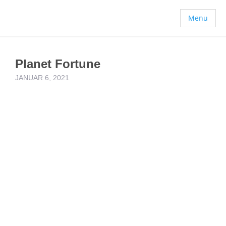
Menu
Planet Fortune
JANUAR 6, 2021