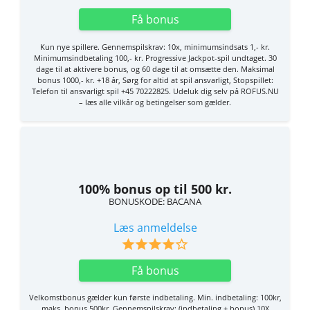
Få bonus
Kun nye spillere. Gennemspilskrav: 10x, minimumsindsats 1,- kr.
Minimumsindbetaling 100,- kr. Progressive Jackpot-spil undtaget. 30
dage til at aktivere bonus, og 60 dage til at omsætte den. Maksimal
bonus 1000,- kr. +18 år, Sørg for altid at spil ansvarligt, Stopspillet:
Telefon til ansvarligt spil +45 70222825. Udeluk dig selv på ROFUS.NU
– læs alle vilkår og betingelser som gælder.
100% bonus op til 500 kr.
BONUSKODE: BACANA
Læs anmeldelse
Få bonus
Velkomstbonus gælder kun første indbetaling. Min. indbetaling: 100kr,
maks. bonus 500kr. Gennemspilskrav: (indbetaling + bonus) 10X