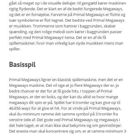
gået så meget op i de visuelle deltajer, til gengæld kører maskinen
rigtig flydende. Det er klart en af de bedst fungerede Megaways,
og det er en fornøjelse. Farverne på Primal Megaways er flotte og
især symbolerne er flot tegnet. Det bedste ved Primal Megaways
er musikken. Trommerne som hamrer i baggrunden, skaber
spænding, og den rolige melodi som kører i baggrunden passer
perfekt med Primal Megaways’ tema. Det er en af de få
spillemaskiner, hvor man virkelig kan nyde musikken mens man
spiller.
Basisspil
Primal Megaways ligner en klassisk spillemaskine, men det er en
Megaways maskine. Det vil sige at jo flere Megaways der er, jo
bedre chancer er der for at få gode hits. I toppen af Primal
Megaways, er der en boks, og der kan du altid se hvor mange
megaways dit spin er på. Spillet har 6 tromler og kan give op til
46,656 ways for at give et hit. For at vinde på Primal Megaways,
skal du minimum ramme det samme symbol på 3 tromler fra
venstre side af. Det gode ved Primal Megaways og megaways i
det hele taget, er at man ikke skal bekymre sig om gevinstlinjer.
Det eneste man skal koncentrere sig om, er at ramme minimum 3