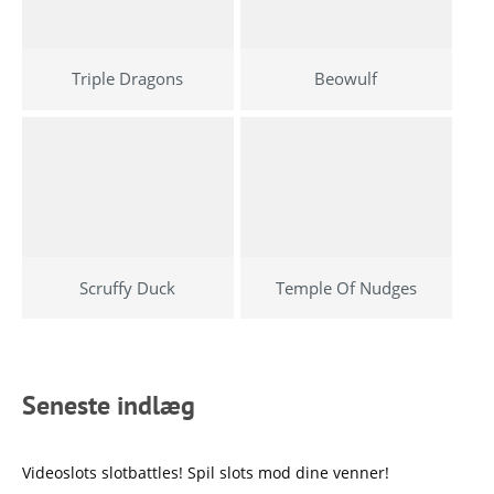
Triple Dragons
Beowulf
Scruffy Duck
Temple Of Nudges
Seneste indlæg
Videoslots slotbattles! Spil slots mod dine venner!