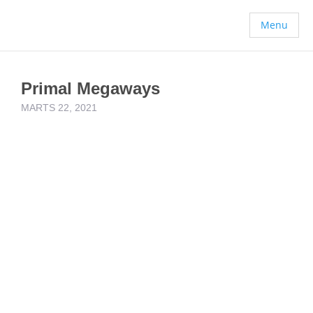
Menu
Primal Megaways
MARTS 22, 2021