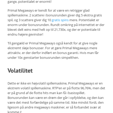
gange, potentialet er enormt!
Primal Megaways er kendt for at være en retrigger glad
spillemaskine. 2 scattere i bonusrunden giver dig 5 ekstra gratis
spil, og 3 scattere giver dig 10
gratis spins
mere. Potentialet er
enorm under bonusrunden. Rundt omkring på internettet er der
blevet delt wins med helt op til 21,730x, og der er potentiale til
endnu højere gevinster!
Til gengæld er Primal Megaways også kendt for at give nogle
ekstremt sløje bonusser. For at gøre Primal Megaways mere
attraktiv, er der derfor indført en bonus garanti. Hvis man får
under 10x genstarter bonusrunden simpelthen.
Volatilitet
Dette er ikke en højvolatil spillemaskine, Primal Megaways er en
ekstrem volatil spillemaskine. RTP’en er på flotte 96,76%, men det
er på grund af de flotte hits man kan få i basisspillet.
Bonusrunden kan være en drøm der går i opfyldelse, og den kan
være det mest forfærdelige på samme tid. Ikke mindst fordi, den
ligesom på andre megaways maskiner, er så forbandet svær at
komme i!