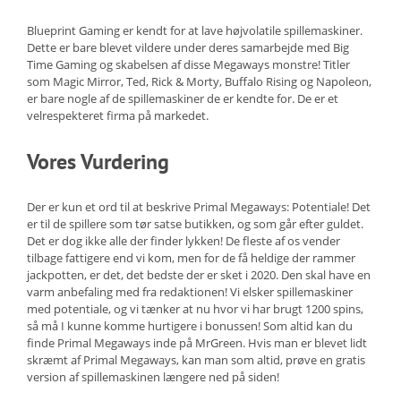
Blueprint Gaming er kendt for at lave højvolatile spillemaskiner.
Dette er bare blevet vildere under deres samarbejde med Big
Time Gaming og skabelsen af disse Megaways monstre! Titler
som Magic Mirror, Ted, Rick & Morty, Buffalo Rising og Napoleon,
er bare nogle af de spillemaskiner de er kendte for. De er et
velrespekteret firma på markedet.
Vores Vurdering
Der er kun et ord til at beskrive Primal Megaways: Potentiale! Det
er til de spillere som tør satse butikken, og som går efter guldet.
Det er dog ikke alle der finder lykken! De fleste af os vender
tilbage fattigere end vi kom, men for de få heldige der rammer
jackpotten, er det, det bedste der er sket i 2020. Den skal have en
varm anbefaling med fra redaktionen! Vi elsker spillemaskiner
med potentiale, og vi tænker at nu hvor vi har brugt 1200 spins,
så må I kunne komme hurtigere i bonussen! Som altid kan du
finde Primal Megaways inde på MrGreen. Hvis man er blevet lidt
skræmt af Primal Megaways, kan man som altid, prøve en gratis
version af spillemaskinen længere ned på siden!