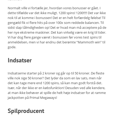
Normalt ville vi fortælle jer, hvordan vores bonusser er gået. I
dette tilfælde var det ikke muligt. 1200 spins! 1200!!!!! Det var ikke
nok til at komme i bonussen! Det er en helt forfærdelg følelse! Til
gengæld fik vi flere hits på over 100x som reddede balancen. Til
sidst slap tålmdigheden op! Det er hvad man må acceptere på de
her nye ekstreme maskiner. Det kan virkelig være en krig til tider.
Vi har dog flere gange været i bonussen før vores test spins til
anmeldelsen, men vi har endnu det berømte “Mammoth win” til
gode.
Indsatser
Indsatserne starter på 2 kroner og går op til 50 kroner. De fleste
ville nok sige 50 kroner? Det lyder da som en lav sats, men når
det kan tage mere end 1200 spins, så kan man godt forstå det.
Især, når der ikke er en købsfunktion! Desuden ved alle kendere,
at man ikke behøver at spille de helt høje indsatser for at ramme
jackpotten på Primal Megaways!
Spilproducent