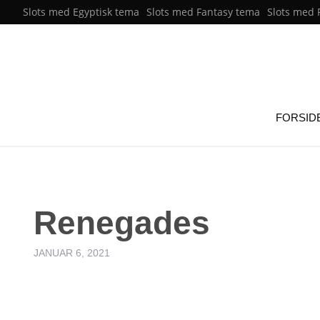
Slots med Egyptisk tema
Slots med Fantasy tema
Slots med 
FORSID
Renegades
JANUAR 6, 2021