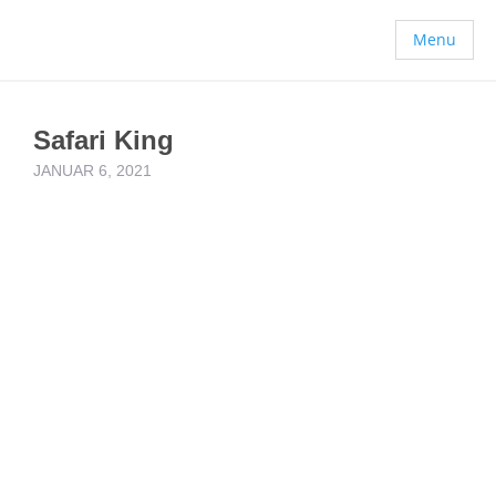
Menu
Safari King
JANUAR 6, 2021