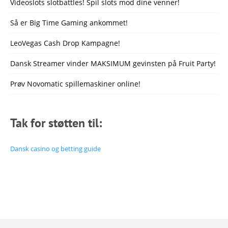
Videoslots slotbattles! Spil slots mod dine venner!
Så er Big Time Gaming ankommet!
LeoVegas Cash Drop Kampagne!
Dansk Streamer vinder MAKSIMUM gevinsten på Fruit Party!
Prøv Novomatic spillemaskiner online!
Tak for støtten til:
Dansk casino og betting guide