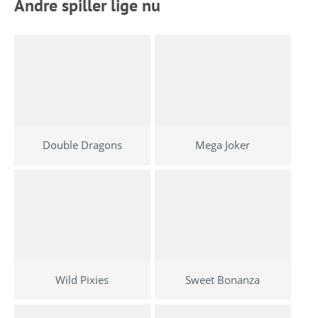
Andre spiller lige nu
Double Dragons
Mega Joker
Wild Pixies
Sweet Bonanza