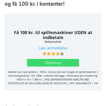
og få 100 kr. i kontanter!
Få 100 kr. til spillemaskiner UDEN at
indbetale
Reklamelink
Læs anmeldelse
Få bonus
Gælder kun nye spillere | 100 kr. bonus der kan bruges til spillemaskiner |
Gennemspilskrav: 10x 100kr. indenfor 60 dage | Eksempel på omsætning:
100 kr x 10 = 1.000 kr | SPILLEMYNDIGHEDENS HJÆLPELINJE:
STOPSPILLET.DK SELVUDELUKKELSE: ROFUS.NU | SPIL ANSVARLIGT | 18+