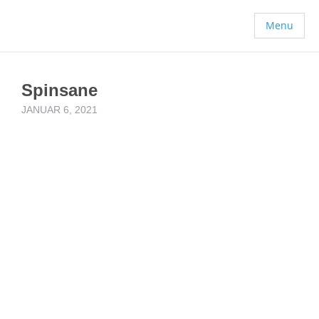
Menu
Spinsane
JANUAR 6, 2021