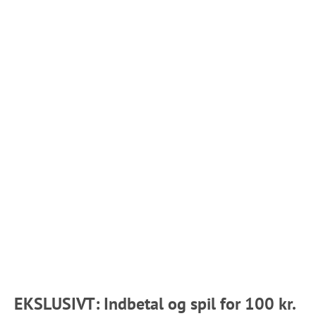
EKSLUSIVT: Indbetal og spil for 100 kr.